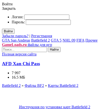
Войти
Закрыть
Логин:
Пароль:
Войти
Забыли пароль?
|
Регистрация
GTA San Andreas
Battlefield 2
GTA 5
NHL 09
FIFA
Прочее
GameLoads.ru
файлы для игр
Найти
Полная версия сайта
AFD Xan Chi Pass
7 997
16.5 МБ
Battlefield 2
»
Файлы BF2
»
Карты Battlefield 2
Инструкция по установке карт Battlefield 2