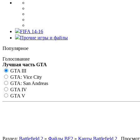
FIFA 14-16
Прочие игры и файлы
Популярное
Голосование
Лучшая часть GTA
GTA III
GTA: Vice City
GTA: San Andreas
GTA IV
GTA V
AFD City
Раздел:
Battlefield 2
»
Файлы BF2
»
Карты Battlefield 2
Просмотр