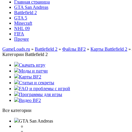
Главная страница
GTA San Andreas
Battlefield 2
GTA 5
Minecraft
NHL 09
FIFA
Прочее
GameLoads.ru
»
Battlefield 2
»
Файлы BF2
»
Карты Battlefield 2
» 
Категории Battlefield 2
Скачать игру
Моды и патчи
Карты BF2
Статьи и секреты
FAQ и проблемы с игрой
Программы для игры
Видео BF2
Все категории
GTA San Andreas