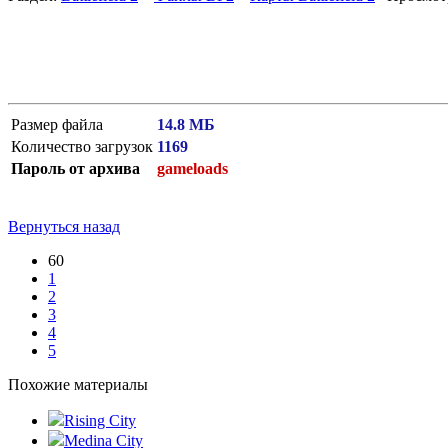
Размер файла
14.8 МБ
Количество загрузок
1169
Пароль от архива
gameloads
Вернуться назад
60
1
2
3
4
5
Похожие материалы
Rising City
Medina City