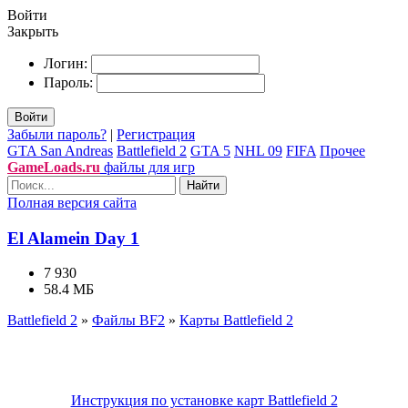
Войти
Закрыть
Логин:
Пароль:
Войти
Забыли пароль?
|
Регистрация
GTA San Andreas
Battlefield 2
GTA 5
NHL 09
FIFA
Прочее
GameLoads.ru
файлы для игр
Найти
Полная версия сайта
El Alamein Day 1
7 930
58.4 МБ
Battlefield 2
»
Файлы BF2
»
Карты Battlefield 2
Инструкция по установке карт Battlefield 2