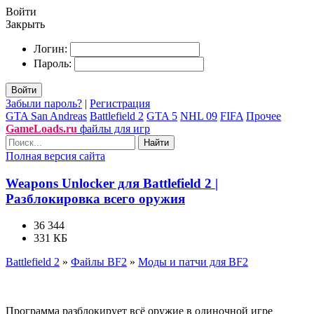
Войти
Закрыть
Логин:
Пароль:
Войти
Забыли пароль?
|
Регистрация
GTA San Andreas
Battlefield 2
GTA 5
NHL 09
FIFA
Прочее
GameLoads.ru
файлы для игр
Найти
Полная версия сайта
Weapons Unlocker для Battlefield 2 |
Разблокировка всего оружия
36 344
331 КБ
Battlefield 2
»
Файлы BF2
»
Моды и патчи для BF2
Программа разблокирует всё оружие в одиночной игре