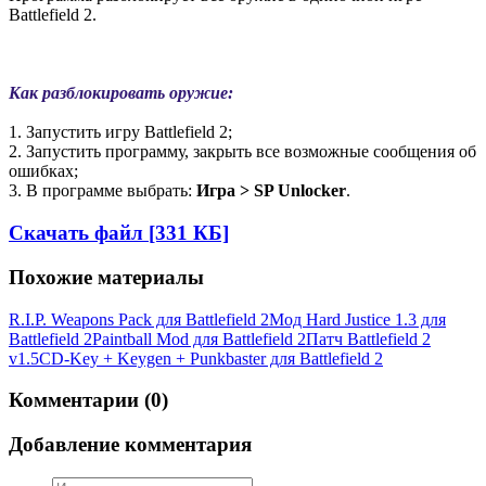
Battlefield 2.
Как разблокировать оружие:
1. Запустить игру Battlefield 2;
2. Запустить программу, закрыть все возможные сообщения об
ошибках;
3. В программе выбрать:
Игра > SP Unlocker
.
Скачать файл [331 КБ]
Похожие материалы
R.I.P. Weapons Pack для Battlefield 2
Мод Hard Justice 1.3 для
Battlefield 2
Paintball Mod для Battlefield 2
Патч Battlefield 2
v1.5
CD-Key + Keygen + Punkbaster для Battlefield 2
Комментарии (0)
Добавление комментария