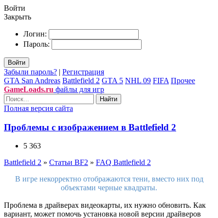
Войти
Закрыть
Логин:
Пароль:
Войти
Забыли пароль?
|
Регистрация
GTA San Andreas
Battlefield 2
GTA 5
NHL 09
FIFA
Прочее
GameLoads.ru
файлы для игр
Найти
Полная версия сайта
Проблемы с изображением в Battlefield 2
5 363
Battlefield 2
»
Статьи BF2
»
FAQ Battlefield 2
В игре некорректно отображаются тени, вместо них под
объектами черные квадраты.
Проблема в драйверах видеокарты, их нужно обновить. Как
вариант, может помочь установка новой версии драйверов