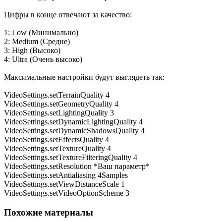
Цифры в конце отвечают за качество:
1: Low (Минимально)
2: Medium (Средне)
3: High (Высоко)
4: Ultra (Очень высоко)
Максимальные настройки будут выглядеть так:
VideoSettings.setTerrainQuality 4
VideoSettings.setGeometryQuality 4
VideoSettings.setLightingQuality 3
VideoSettings.setDynamicLightingQuality 4
VideoSettings.setDynamicShadowsQuality 4
VideoSettings.setEffectsQuality 4
VideoSettings.setTextureQuality 4
VideoSettings.setTextureFilteringQuality 4
VideoSettings.setResolution *Ваш параметр*
VideoSettings.setAntialiasing 4Samples
VideoSettings.setViewDistanceScale 1
VideoSettings.setVideoOptionScheme 3
Похожие материалы